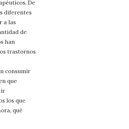
apéuticos. De
s diferentes
 a las
antidad de
os han
ros trastornos
en consumir
ren que
ir
os los que
hora, qué