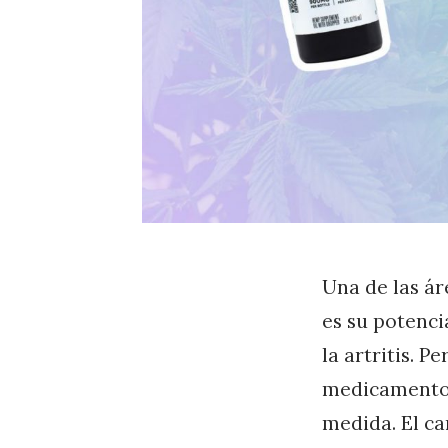
e
i
t
e
d
e
C
B
Una de las ár
D
es su potenci
p
la artritis. 
a
medicamentos
r
medida. El ca
a