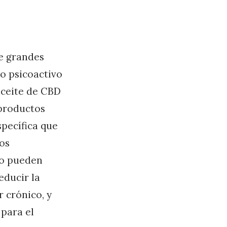
ne grandes
o psicoactivo
 aceite de CBD
 productos
specífica que
sos
io pueden
educir la
r crónico, y
 para el