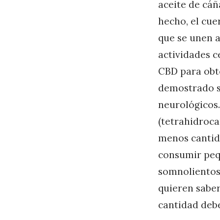
aceite de cáñ
c
hecho, el cu
o
que se unen a
m
actividades c
p
CBD para obte
r
demostrado su
a
neurológicos
r
(tetrahidroc
a
menos cantida
h
consumir peq
o
somnolientos
r
quieren saber
a
cantidad debe
!