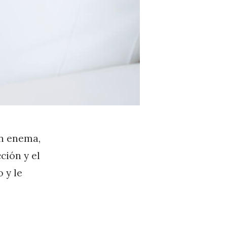
un enema,
ción y el
 y le