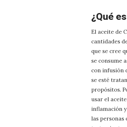
Q
¿Qué es
u
é
El aceite de 
s
cantidades de
o
que se cree q
n
se consume a
l
con infusión
a
se esté trata
s
propósitos. P
e
usar el aceit
m
inflamación y
p
las personas 
r