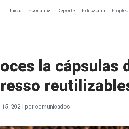
Inicio
Economía
Deporte
Educación
Empleo
oces la cápsulas 
resso reutilizable
l 15, 2021
por
comunicados