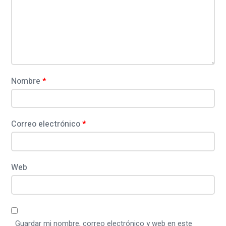
n
e
t
s
a
e
r
l
i
o
s
Nombre
*
o
f
t
Correo electrónico
*
w
a
r
Web
e
S
A
Guardar mi nombre, correo electrónico y web en este
P