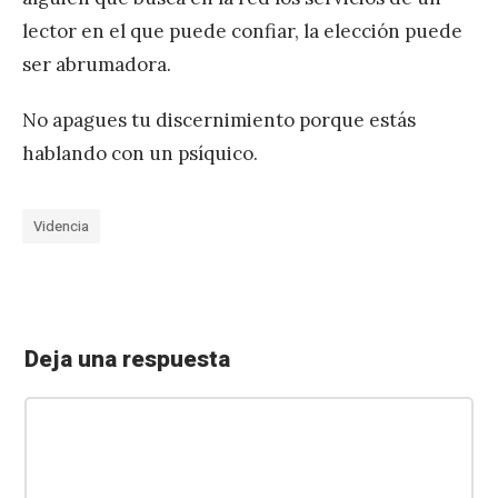
lector en el que puede confiar, la elección puede
ser abrumadora.
No apagues tu discernimiento porque estás
hablando con un psíquico.
Videncia
Deja una respuesta
«
¿
C
Q
o
u
m
e
é