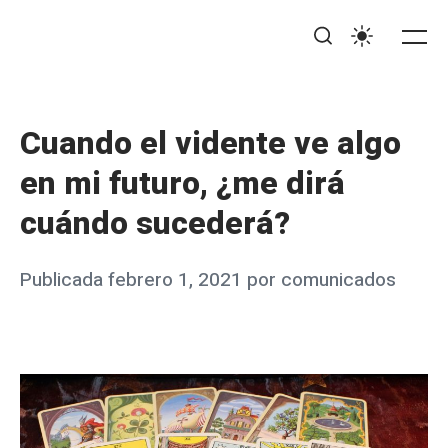
Saltar
BiTrabajo
al
Me
Buscar
Ajustes
contenido
Cuando el vidente ve algo
en mi futuro, ¿me dirá
cuándo sucederá?
Publicado
Publicada
febrero 1, 2021
por
comunicados
el