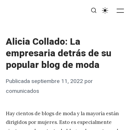
Saltar
BiTrabajo
al
Me
Buscar
Ajustes
contenido
Alicia Collado: La
empresaria detrás de su
popular blog de moda
Publicado
Publicada
septiembre 11, 2022
por
el
comunicados
Hay cientos de blogs de moda y la mayoría están
dirigidos por mujeres. Esto es especialmente