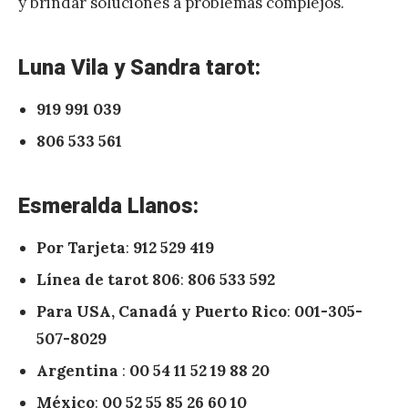
y brindar soluciones a problemas complejos.
Luna Vila y Sandra tarot:
919 991 039
806 533 561
Esmeralda Llanos:
Por Tarjeta
:
912 529 419
Línea de tarot 806
:
806 533 592
Para USA, Canadá y Puerto Rico
:
001-305-
507-8029
Argentina
:
00 54 11 52 19 88 20
México
:
00 52 55 85 26 60 10