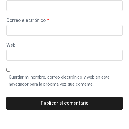
i
a
j
Correo electrónico
*
e
:
C
Web
ó
m
o
Guardar mi nombre, correo electrónico y web en este
c
navegador para la próxima vez que comente.
o
n
v
e
r