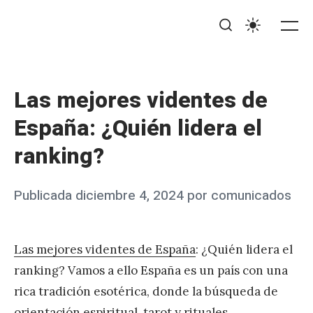
Saltar
BiTrabajo
al
Me
Buscar
Ajustes
contenido
Las mejores videntes de
España: ¿Quién lidera el
ranking?
Publicado
Publicada
diciembre 4, 2024
por
comunicados
el
Las mejores videntes de España
: ¿Quién lidera el
ranking? Vamos a ello España es un país con una
rica tradición esotérica, donde la búsqueda de
orientación espiritual, tarot y rituales